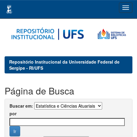
Skip
navigation
Repositório Institucional da Universidade Federal de
Sergipe - RI/UFS
Página de Busca
Buscar em:
por