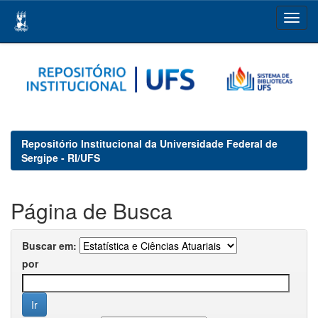
Skip
navigation
Repositório Institucional da Universidade Federal de
Sergipe - RI/UFS
Página de Busca
Buscar em:
por