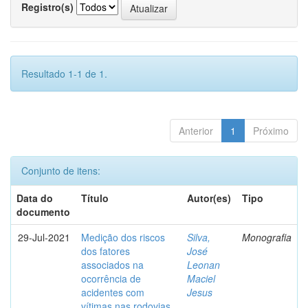
Registro(s)
Resultado 1-1 de 1.
Anterior
1
Próximo
Conjunto de itens:
Data do
Título
Autor(es)
Tipo
documento
29-Jul-2021
Medição dos riscos
Silva,
Monografia
dos fatores
José
associados na
Leonan
ocorrência de
Maciel
acidentes com
Jesus
vítimas nas rodovias