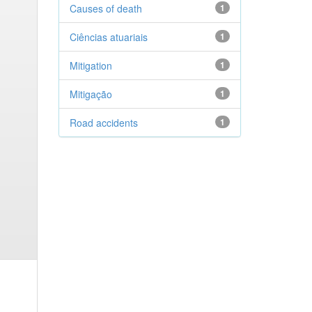
Causes of death
1
Ciências atuariais
1
Mitigation
1
Mitigação
1
Road accidents
1