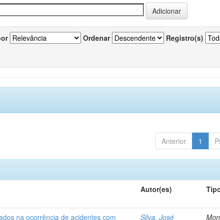
por
Ordenar
Registro(s)
Anterior
1
P
Autor(es)
Tip
iados na ocorrência de acidentes com
Silva, José
Mon