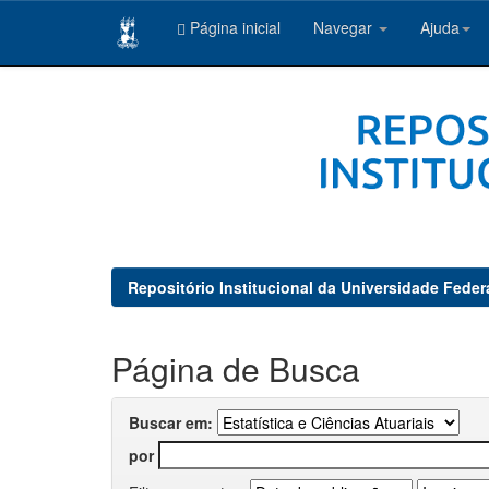
Página inicial
Navegar
Ajuda
Skip
navigation
Repositório Institucional da Universidade Feder
Página de Busca
Buscar em:
por