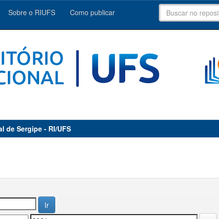
Sobre o RIUFS
Como publicar
al de Sergipe - RI/UFS