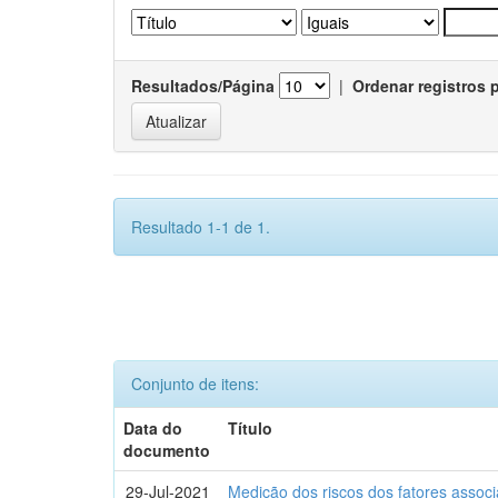
Resultados/Página
|
Ordenar registros 
Resultado 1-1 de 1.
Conjunto de itens:
Data do
Título
documento
29-Jul-2021
Medição dos riscos dos fatores assoc