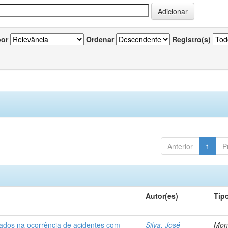
por
Ordenar
Registro(s)
Anterior
1
P
Autor(es)
Tip
iados na ocorrência de acidentes com
Silva, José
Mon