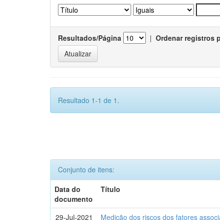
Resultados/Página
|
Ordenar registros 
Resultado 1-1 de 1.
Conjunto de itens:
Data do
Título
documento
29-Jul-2021
Medição dos riscos dos fatores assoc