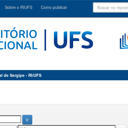
Sobre o RIUFS
Como publicar
al de Sergipe - RI/UFS