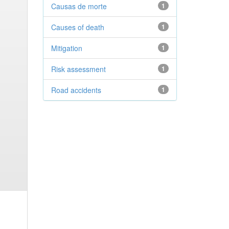
Causas de morte
1
Causes of death
1
Mitigation
1
Risk assessment
1
Road accidents
1