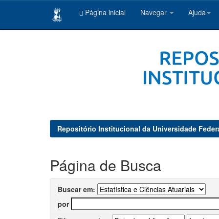
Página inicial
Navegar
Ajuda
Skip
navigation
Repositório Institucional da Universidade Feder
Página de Busca
Buscar em:
por