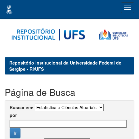
Skip
navigation
Repositório Institucional da Universidade Federal de
Sergipe - RI/UFS
Página de Busca
Buscar em:
por