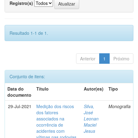
Registro(s)
Resultado 1-1 de 1.
Anterior
1
Próximo
Conjunto de itens:
Data do
Título
Autor(es)
Tipo
documento
29-Jul-2021
Medição dos riscos
Silva,
Monografia
dos fatores
José
associados na
Leonan
ocorrência de
Maciel
acidentes com
Jesus
vítimas nas rodovias