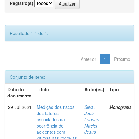
Registro(s)
Resultado 1-1 de 1.
Anterior
1
Próximo
Conjunto de itens:
Data do
Título
Autor(es)
Tipo
documento
29-Jul-2021
Medição dos riscos
Silva,
Monografia
dos fatores
José
associados na
Leonan
ocorrência de
Maciel
acidentes com
Jesus
vítimas nas rodovias