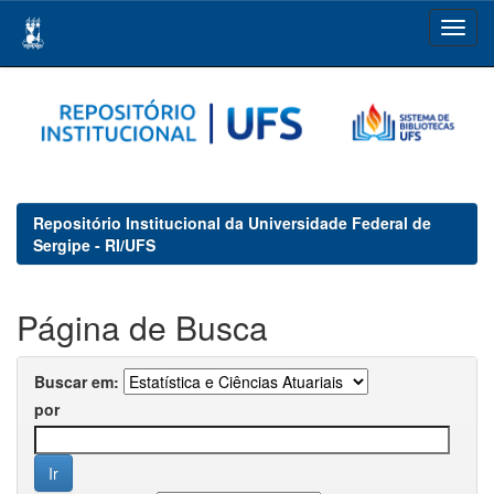
Skip
navigation
Repositório Institucional da Universidade Federal de
Sergipe - RI/UFS
Página de Busca
Buscar em:
por