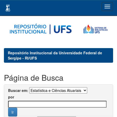
Skip
navigation
Repositório Institucional da Universidade Federal de
Sergipe - RI/UFS
Página de Busca
Buscar em:
por