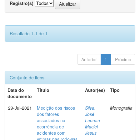
Registro(s)
Resultado 1-1 de 1.
Anterior
1
Próximo
Conjunto de itens:
Data do
Título
Autor(es)
Tipo
documento
29-Jul-2021
Medição dos riscos
Silva,
Monografia
dos fatores
José
associados na
Leonan
ocorrência de
Maciel
acidentes com
Jesus
vítimas nas rodovias