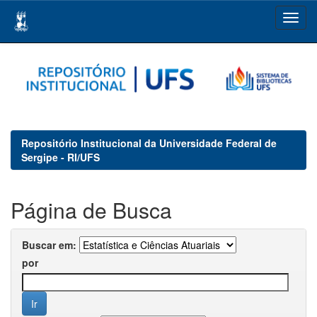
Skip
navigation
Repositório Institucional da Universidade Federal de
Sergipe - RI/UFS
Página de Busca
Buscar em:
por