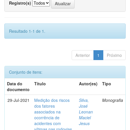
Registro(s)
Resultado 1-1 de 1.
Anterior
1
Próximo
Conjunto de itens:
Data do
Título
Autor(es)
Tipo
documento
29-Jul-2021
Medição dos riscos
Silva,
Monografia
dos fatores
José
associados na
Leonan
ocorrência de
Maciel
acidentes com
Jesus
vítimas nas rodovias