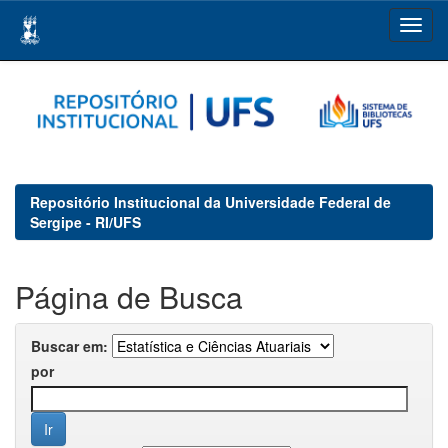
Skip
navigation
Repositório Institucional da Universidade Federal de
Sergipe - RI/UFS
Página de Busca
Buscar em:
por