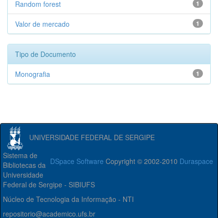
Random forest
1
Valor de mercado
1
Tipo de Documento
Monografia
1
UNIVERSIDADE FEDERAL DE SERGIPE
Sistema de
DSpace Software
Copyright © 2002-2010
Duraspace
Bibliotecas da
Universidade
Federal de Sergipe - SIBIUFS
Núcleo de Tecnologia da Informação - NTI
repositorio@academico.ufs.br