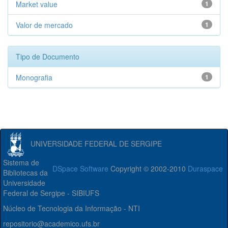
Market value
1
Valor de mercado
1
Tipo de Documento
Monografia
1
UNIVERSIDADE FEDERAL DE SERGIPE
Sistema de
DSpace Software
Copyright © 2002-2010
Duraspace
Bibliotecas da
Universidade
Federal de Sergipe - SIBIUFS
Núcleo de Tecnologia da Informação - NTI
repositorio@academico.ufs.br