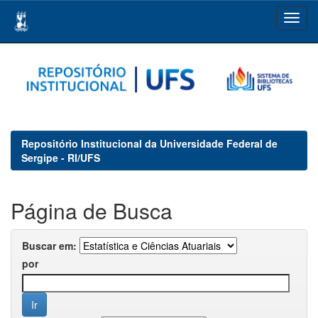
Skip
navigation
Repositório Institucional da Universidade Federal de
Sergipe - RI/UFS
Página de Busca
Buscar em:
por