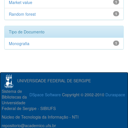
Market value
1
Random forest
1
Tipo de Documento
Monografia
1
UNIVERSIDADE FEDERAL DE SERGIPE
Sistema de
DSpace Software
Copyright © 2002-2010
Duraspace
Bibliotecas da
Universidade
Federal de Sergipe - SIBIUFS
Núcleo de Tecnologia da Informação - NTI
repositorio@academico.ufs.br