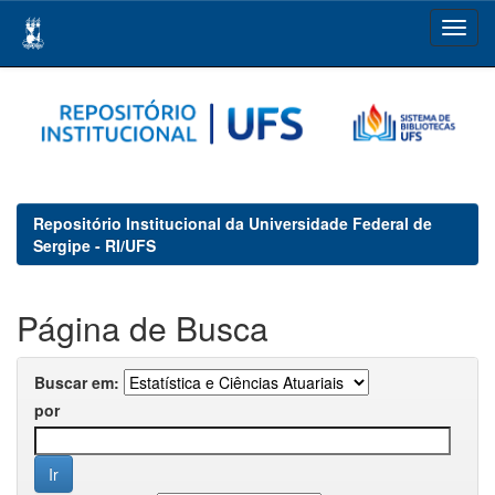
Skip
navigation
Repositório Institucional da Universidade Federal de
Sergipe - RI/UFS
Página de Busca
Buscar em:
por