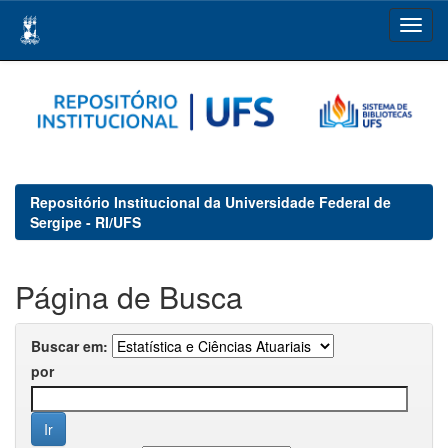
Skip
navigation
Repositório Institucional da Universidade Federal de
Sergipe - RI/UFS
Página de Busca
Buscar em:
por