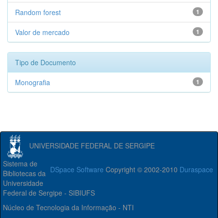
Random forest
1
Valor de mercado
1
Tipo de Documento
Monografia
1
UNIVERSIDADE FEDERAL DE SERGIPE
Sistema de
DSpace Software
Copyright © 2002-2010
Duraspace
Bibliotecas da
Universidade
Federal de Sergipe - SIBIUFS
Núcleo de Tecnologia da Informação - NTI