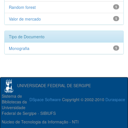
Random forest
1
Valor de mercado
1
Tipo de Documento
Monografia
1
UNIVERSIDADE FEDERAL DE SERGIPE
Sistema de
DSpace Software
Copyright © 2002-2010
Duraspace
Bibliotecas da
Universidade
Federal de Sergipe - SIBIUFS
Núcleo de Tecnologia da Informação - NTI