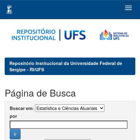
Skip
navigation
Repositório Institucional da Universidade Federal de
Sergipe - RI/UFS
Página de Busca
Buscar em:
por