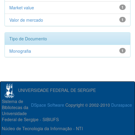
Market value
1
Valor de mercado
1
Tipo de Documento
Monografia
1
UNIVERSIDADE FEDERAL DE SERGIPE
Sistema de
DSpace Software
Copyright © 2002-2010
Duraspace
Bibliotecas da
Universidade
Federal de Sergipe - SIBIUFS
Núcleo de Tecnologia da Informação - NTI