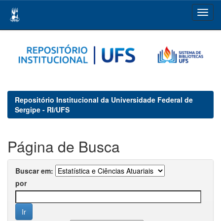
Skip
navigation
Repositório Institucional da Universidade Federal de
Sergipe - RI/UFS
Página de Busca
Buscar em:
por