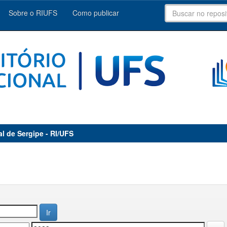
Sobre o RIUFS
Como publicar
al de Sergipe - RI/UFS