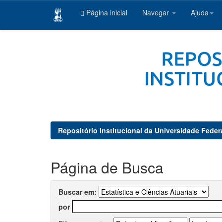
Página inicial
Navegar
Ajuda
Skip
navigation
Repositório Institucional da Universidade Feder
Página de Busca
Buscar em:
por