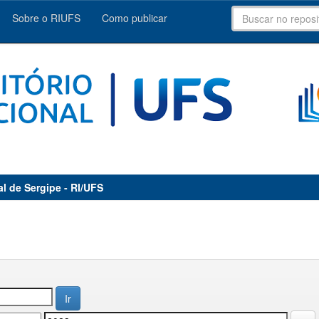
Sobre o RIUFS
Como publicar
al de Sergipe - RI/UFS