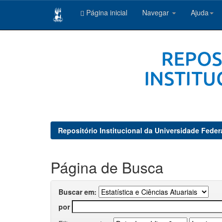
Página inicial
Navegar
Ajuda
Skip
navigation
Repositório Institucional da Universidade Feder
Página de Busca
Buscar em:
por