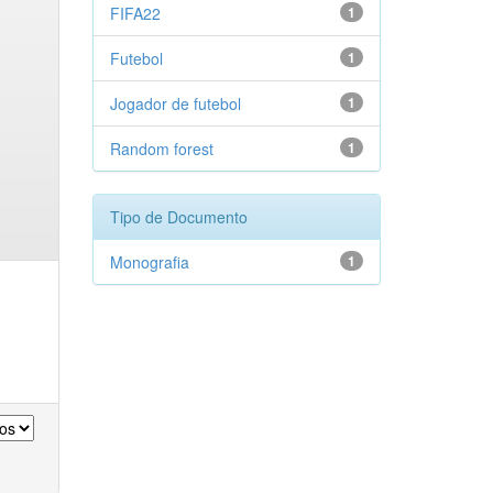
FIFA22
1
Futebol
1
Jogador de futebol
1
Random forest
1
Tipo de Documento
Monografia
1