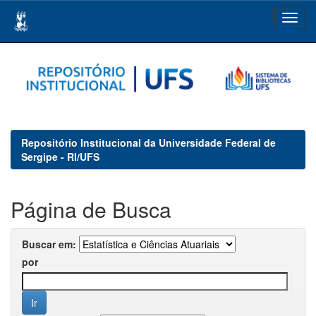
Skip
navigation
Repositório Institucional da Universidade Federal de
Sergipe - RI/UFS
Página de Busca
Buscar em:
por