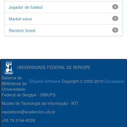
Jogador de futebol
1
Market value
1
Random forest
1
UNIVERSIDADE FEDERAL DE SERGIPE
Sistema de
DSpace Software
Copyright © 2002-2010
Duraspace
Bibliotecas da
Universidade
Federal de Sergipe - SIBIUFS
Núcleo de Tecnologia da Informação - NTI
repositorio@academico.ufs.br
+55 79 3194-6528