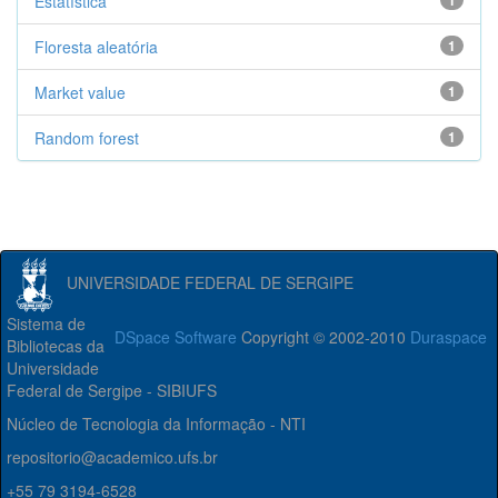
Estatística
1
Floresta aleatória
1
Market value
1
Random forest
1
UNIVERSIDADE FEDERAL DE SERGIPE
Sistema de
DSpace Software
Copyright © 2002-2010
Duraspace
Bibliotecas da
Universidade
Federal de Sergipe - SIBIUFS
Núcleo de Tecnologia da Informação - NTI
repositorio@academico.ufs.br
+55 79 3194-6528