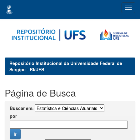
Skip
navigation
Repositório Institucional da Universidade Federal de
Sergipe - RI/UFS
Página de Busca
Buscar em:
por