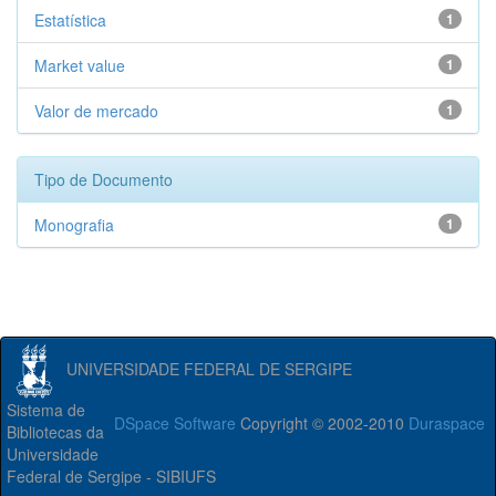
Estatística
1
Market value
1
Valor de mercado
1
Tipo de Documento
Monografia
1
UNIVERSIDADE FEDERAL DE SERGIPE
Sistema de
DSpace Software
Copyright © 2002-2010
Duraspace
Bibliotecas da
Universidade
Federal de Sergipe - SIBIUFS