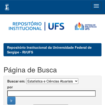
Skip
navigation
Repositório Institucional da Universidade Federal de
Sergipe - RI/UFS
Página de Busca
Buscar em:
por