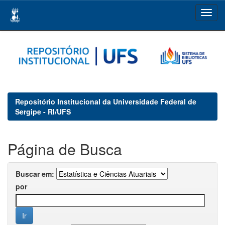
Skip
navigation
Repositório Institucional da Universidade Federal de
Sergipe - RI/UFS
Página de Busca
Buscar em:
por