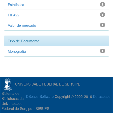
Estatística
1
FIFA22
1
Valor de mercado
1
Tipo de Documento
Monografia
1
UNIVERSIDADE FEDERAL DE SERGIPE
Sistema de
DSpace Software
Copyright © 2002-2010
Duraspace
Bibliotecas da
Universidade
Federal de Sergipe - SIBIUFS