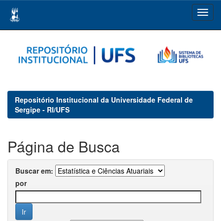
Skip
navigation
Repositório Institucional da Universidade Federal de
Sergipe - RI/UFS
Página de Busca
Buscar em:
por