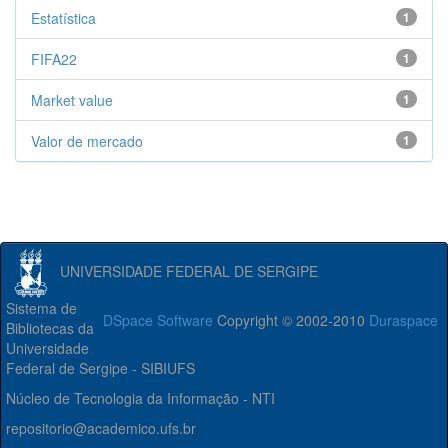
Estatística
1
FIFA22
1
Market value
1
Valor de mercado
1
UNIVERSIDADE FEDERAL DE SERGIPE
Sistema de
DSpace Software
Copyright © 2002-2010
Duraspace
Bibliotecas da
Universidade
Federal de Sergipe - SIBIUFS
Núcleo de Tecnologia da Informação - NTI
repositorio@academico.ufs.br