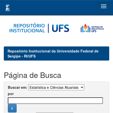
Skip
navigation
Repositório Institucional da Universidade Federal de
Sergipe - RI/UFS
Página de Busca
Buscar em:
por