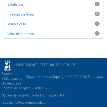
Estatística
1
Floresta aleatória
1
Market value
1
Valor de mercado
1
UNIVERSIDADE FEDERAL DE SERGIPE
Sistema de
DSpace Software
Copyright © 2002-2010
Duraspace
Bibliotecas da
Universidade
Federal de Sergipe - SIBIUFS
Núcleo de Tecnologia da Informação - NTI
repositorio@academico.ufs.br