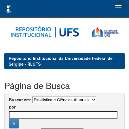
Skip
navigation
Repositório Institucional da Universidade Federal de
Sergipe - RI/UFS
Página de Busca
Buscar em:
por