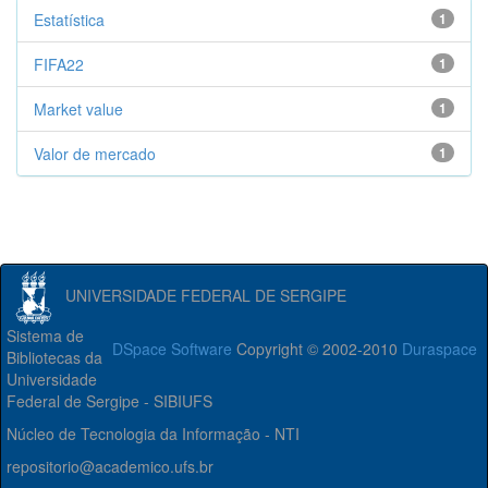
Estatística
1
FIFA22
1
Market value
1
Valor de mercado
1
UNIVERSIDADE FEDERAL DE SERGIPE
Sistema de
DSpace Software
Copyright © 2002-2010
Duraspace
Bibliotecas da
Universidade
Federal de Sergipe - SIBIUFS
Núcleo de Tecnologia da Informação - NTI
repositorio@academico.ufs.br