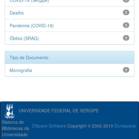
COVID-19 (Sergipe)
Deaths
1
Pandemia (COVID-19)
1
Óbitos (SRAG)
1
Tipo de Documento
Monografia
1
UNIVERSIDADE FEDERAL DE SERGIPE
Sistema de
DSpace Software
Copyright © 2002-2010
Duraspace
Bibliotecas da
Universidade