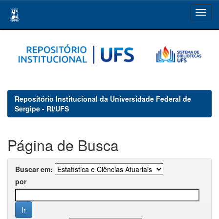
Skip
navigation
Repositório Institucional da Universidade Federal de
Sergipe - RI/UFS
Página de Busca
Buscar em:
por