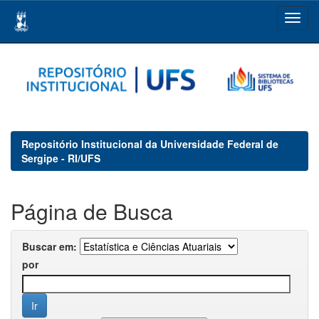
Skip
navigation
Repositório Institucional da Universidade Federal de
Sergipe - RI/UFS
Página de Busca
Buscar em:
por