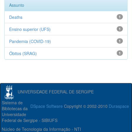
Assunto
Deaths
1
Ensino superior (UFS)
1
Pandemia (COVID-19)
1
Óbitos (SRAG)
1
UNIVERSIDADE FEDERAL DE SERGIPE
Sistema de
DSpace Software
Copyright © 2002-2010
Duraspace
Bibliotecas da
Universidade
Federal de Sergipe - SIBIUFS
Núcleo de Tecnologia da Informação - NTI