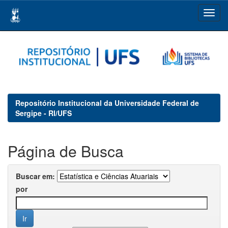
Skip
navigation
Repositório Institucional da Universidade Federal de
Sergipe - RI/UFS
Página de Busca
Buscar em:
por