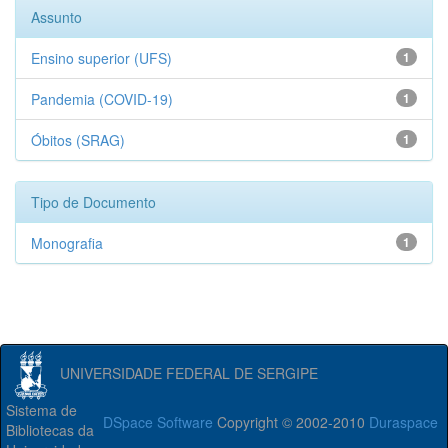
Assunto
Ensino superior (UFS)
1
Pandemia (COVID-19)
1
Óbitos (SRAG)
1
Tipo de Documento
Monografia
1
UNIVERSIDADE FEDERAL DE SERGIPE
Sistema de
DSpace Software
Copyright © 2002-2010
Duraspace
Bibliotecas da