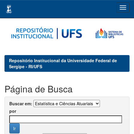
Skip
navigation
Repositório Institucional da Universidade Federal de
Sergipe - RI/UFS
Página de Busca
Buscar em:
por