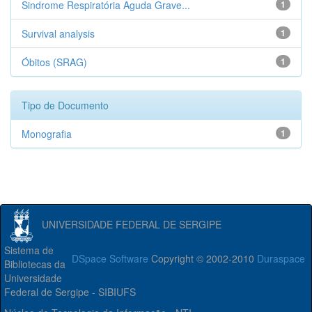
Sindrome Respiratória Aguda Grave...
1
Survival analysis
1
Óbitos (SRAG)
1
Tipo de Documento
Monografia
1
UNIVERSIDADE FEDERAL DE SERGIPE
Sistema de
DSpace Software
Copyright © 2002-2010
Duraspace
Bibliotecas da
Universidade
Federal de Sergipe - SIBIUFS