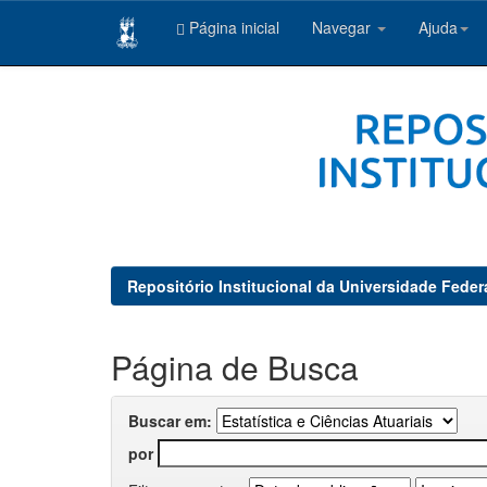
Página inicial
Navegar
Ajuda
Skip
navigation
Repositório Institucional da Universidade Feder
Página de Busca
Buscar em:
por