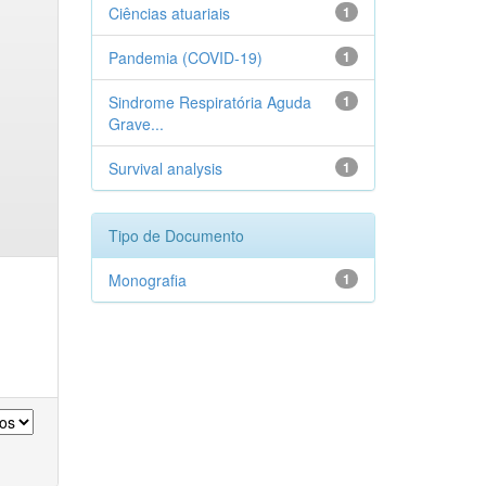
Ciências atuariais
1
Pandemia (COVID-19)
1
Sindrome Respiratória Aguda
1
Grave...
Survival analysis
1
Tipo de Documento
Monografia
1