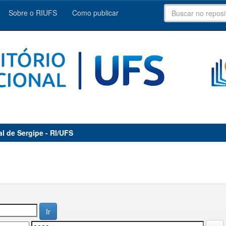
Sobre o RIUFS
Como publicar
al de Sergipe - RI/UFS