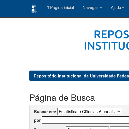
Página inicial
Navegar
Ajuda
Skip
navigation
Repositório Institucional da Universidade Feder
Página de Busca
Buscar em:
por