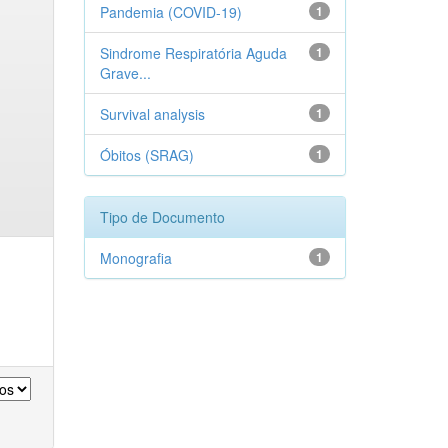
Pandemia (COVID-19)
1
Sindrome Respiratória Aguda
1
Grave...
Survival analysis
1
Óbitos (SRAG)
1
Tipo de Documento
Monografia
1