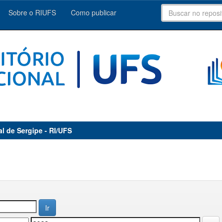
Sobre o RIUFS
Como publicar
al de Sergipe - RI/UFS