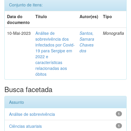
Conjunto de itens:
Data do
Título
Autor(es)
Tipo
documento
10-Mai-2023
Análise de
Santos,
Monografia
sobrevivência dos
Samara
infectados por Covid-
Chaves
19 para Sergipe em
dos
2022 e
características
relacionadas aos
óbitos
Busca facetada
Assunto
Análise de sobrevivência
1
Ciências atuariais
1