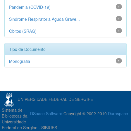
Pandemia (COVID-19)
1
Sindrome Respiratória Aguda Grave...
1
Óbitos (SRAG)
1
Tipo de Documento
Monografia
1
UNIVERSIDADE FEDERAL DE SERGIPE
Sistema de
DSpace Software
Copyright © 2002-2010
Duraspace
Bibliotecas da
Universidade
Federal de Sergipe - SIBIUFS