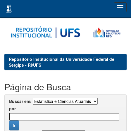
Skip
navigation
Repositório Institucional da Universidade Federal de
Sergipe - RI/UFS
Página de Busca
Buscar em:
por