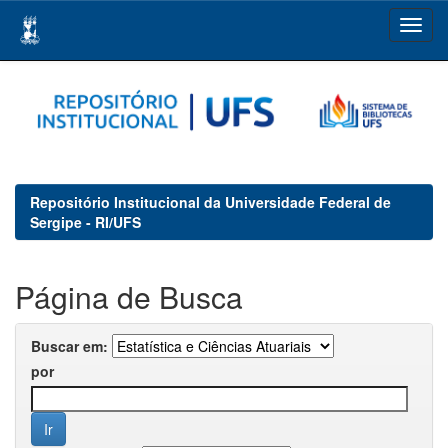
Skip
navigation
Repositório Institucional da Universidade Federal de
Sergipe - RI/UFS
Página de Busca
Buscar em:
por