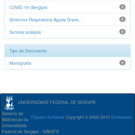
COVID-19 (Sergipe)
1
Sindrome Respiratória Aguda Grave...
1
Survival analysis
1
Tipo de Documento
Monografia
1
UNIVERSIDADE FEDERAL DE SERGIPE
Sistema de
DSpace Software
Copyright © 2002-2010
Duraspace
Bibliotecas da
Universidade
Federal de Sergipe - SIBIUFS