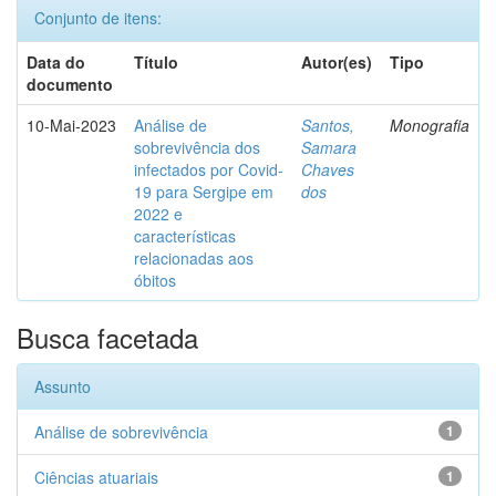
Conjunto de itens:
Data do
Título
Autor(es)
Tipo
documento
10-Mai-2023
Análise de
Santos,
Monografia
sobrevivência dos
Samara
infectados por Covid-
Chaves
19 para Sergipe em
dos
2022 e
características
relacionadas aos
óbitos
Busca facetada
Assunto
Análise de sobrevivência
1
Ciências atuariais
1