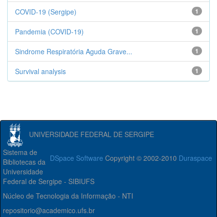
COVID-19 (Sergipe)
1
Pandemia (COVID-19)
1
Sindrome Respiratória Aguda Grave...
1
Survival analysis
1
UNIVERSIDADE FEDERAL DE SERGIPE
Sistema de
DSpace Software
Copyright © 2002-2010
Duraspace
Bibliotecas da
Universidade
Federal de Sergipe - SIBIUFS
Núcleo de Tecnologia da Informação - NTI
repositorio@academico.ufs.br