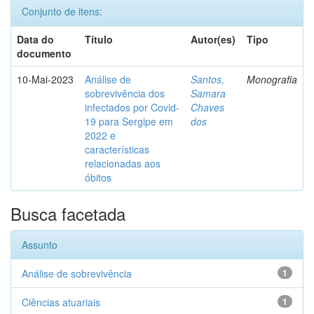
Conjunto de itens:
Data do
Título
Autor(es)
Tipo
documento
10-Mai-2023
Análise de
Santos,
Monografia
sobrevivência dos
Samara
infectados por Covid-
Chaves
19 para Sergipe em
dos
2022 e
características
relacionadas aos
óbitos
Busca facetada
Assunto
Análise de sobrevivência
1
Ciências atuariais
1