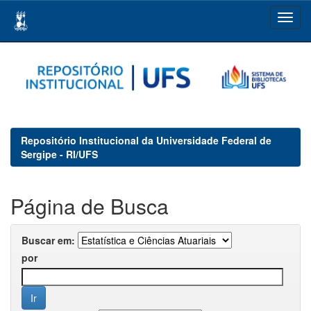
Skip
navigation
Repositório Institucional da Universidade Federal de
Sergipe - RI/UFS
Página de Busca
Buscar em:
por