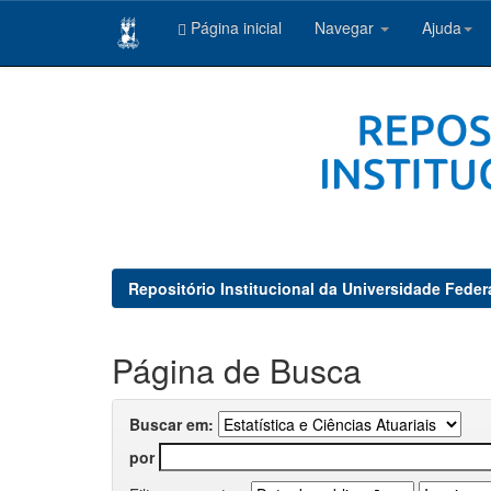
Página inicial
Navegar
Ajuda
Skip
navigation
Repositório Institucional da Universidade Feder
Página de Busca
Buscar em:
por