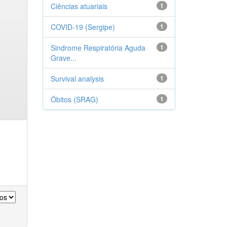
Ciências atuariais
1
COVID-19 (Sergipe)
1
Sindrome Respiratória Aguda
1
Grave...
Survival analysis
1
Óbitos (SRAG)
1