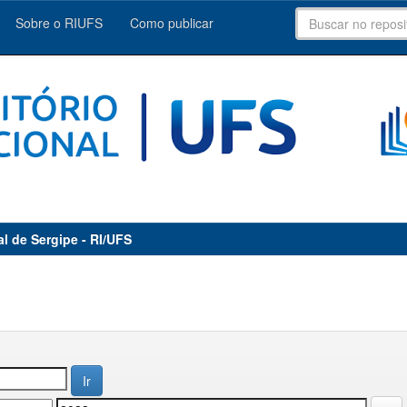
Sobre o RIUFS
Como publicar
al de Sergipe - RI/UFS