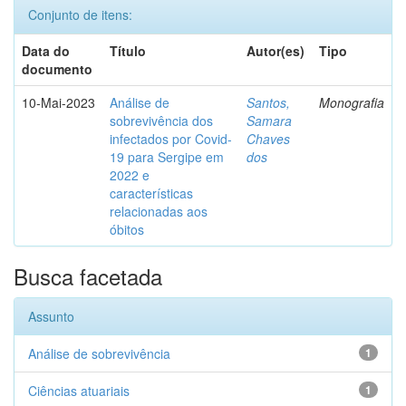
Conjunto de itens:
Data do
Título
Autor(es)
Tipo
documento
10-Mai-2023
Análise de
Santos,
Monografia
sobrevivência dos
Samara
infectados por Covid-
Chaves
19 para Sergipe em
dos
2022 e
características
relacionadas aos
óbitos
Busca facetada
Assunto
Análise de sobrevivência
1
Ciências atuariais
1