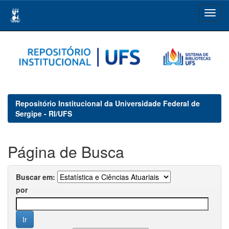
Skip
navigation
Repositório Institucional da Universidade Federal de
Sergipe - RI/UFS
Página de Busca
Buscar em:
por