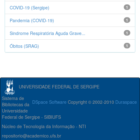
COVID-19 (Sergipe)
1
Pandemia (COVID-19)
1
Sindrome Respiratória Aguda Grave...
1
Óbitos (SRAG)
1
UNIVERSIDADE FEDERAL DE SERGIPE
Sistema de
DSpace Software
Copyright © 2002-2010
Duraspace
Bibliotecas da
Universidade
Federal de Sergipe - SIBIUFS
Núcleo de Tecnologia da Informação - NTI
repositorio@academico.ufs.br