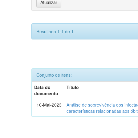
Resultado 1-1 de 1.
Conjunto de itens:
Data do
Título
documento
10-Mai-2023
Análise de sobrevivência dos infec
características relacionadas aos óbi