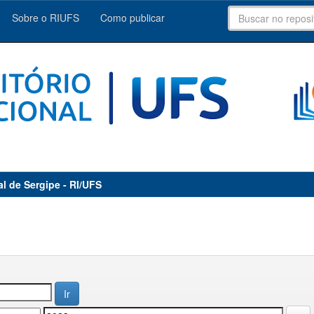
Sobre o RIUFS
Como publicar
al de Sergipe - RI/UFS