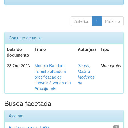
Anterior
1
Próximo
Conjunto de itens:
Data do
Título
Autor(es)
Tipo
documento
23-Out-2023
Modelo Random
Sousa,
Monografia
Forest aplicado a
Maiara
precificação de
Medeiros
imóveis à venda em
de
Aracaju, SE
Busca facetada
Assunto
Ensino superior (UFS)
1