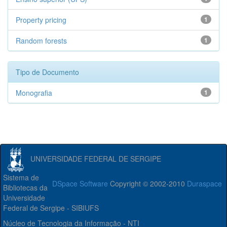
Property pricing
1
Random forests
1
Tipo de Documento
Monografia
1
UNIVERSIDADE FEDERAL DE SERGIPE
Sistema de
DSpace Software
Copyright © 2002-2010
Duraspace
Bibliotecas da
Universidade
Federal de Sergipe - SIBIUFS
Núcleo de Tecnologia da Informação - NTI