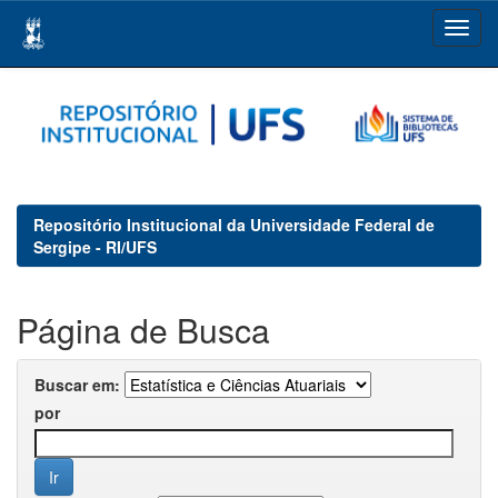
Skip
navigation
Repositório Institucional da Universidade Federal de
Sergipe - RI/UFS
Página de Busca
Buscar em:
por