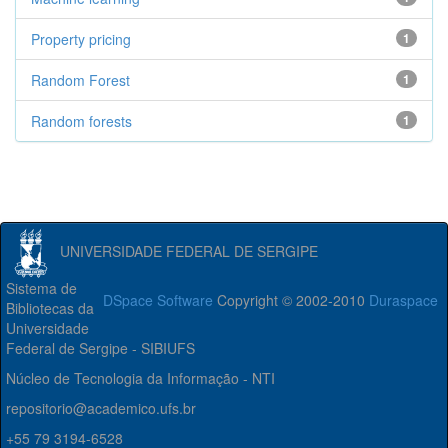
Property pricing
1
Random Forest
1
Random forests
1
UNIVERSIDADE FEDERAL DE SERGIPE
Sistema de
DSpace Software
Copyright © 2002-2010
Duraspace
Bibliotecas da
Universidade
Federal de Sergipe - SIBIUFS
Núcleo de Tecnologia da Informação - NTI
repositorio@academico.ufs.br
+55 79 3194-6528