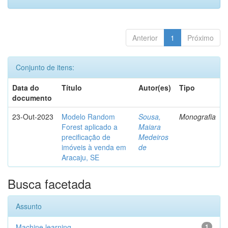
Anterior
1
Próximo
Conjunto de itens:
Data do
Título
Autor(es)
Tipo
documento
23-Out-2023
Modelo Random
Sousa,
Monografia
Forest aplicado a
Maiara
precificação de
Medeiros
imóveis à venda em
de
Aracaju, SE
Busca facetada
Assunto
Machine learning
1