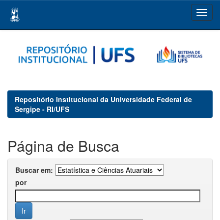
Skip
navigation
Repositório Institucional da Universidade Federal de
Sergipe - RI/UFS
Página de Busca
Buscar em:
por