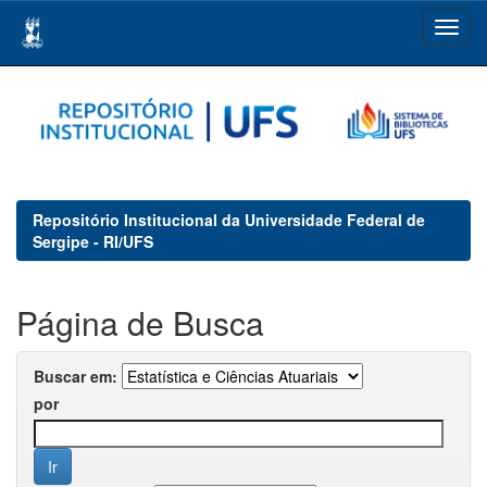
Skip
navigation
Repositório Institucional da Universidade Federal de
Sergipe - RI/UFS
Página de Busca
Buscar em:
por