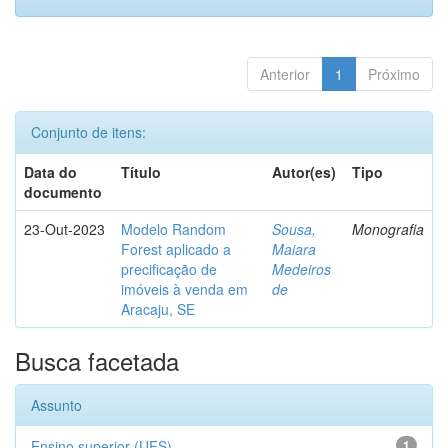
Anterior
1
Próximo
Conjunto de itens:
Data do
Título
Autor(es)
Tipo
documento
23-Out-2023
Modelo Random
Sousa,
Monografia
Forest aplicado a
Maiara
precificação de
Medeiros
imóveis à venda em
de
Aracaju, SE
Busca facetada
Assunto
Ensino superior (UFS)
1