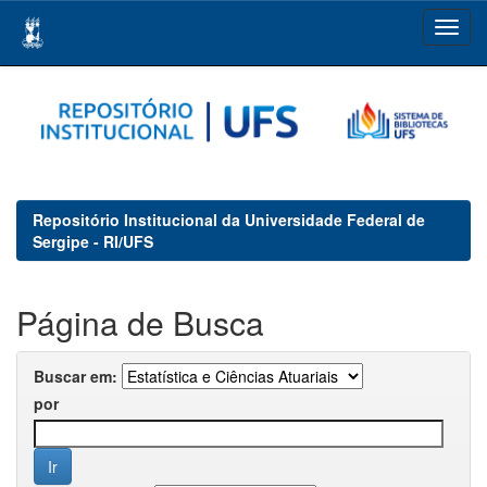
Skip
navigation
Repositório Institucional da Universidade Federal de
Sergipe - RI/UFS
Página de Busca
Buscar em:
por