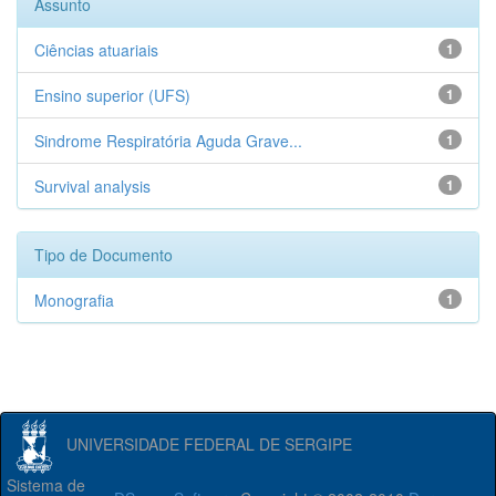
Assunto
Ciências atuariais
1
Ensino superior (UFS)
1
Sindrome Respiratória Aguda Grave...
1
Survival analysis
1
Tipo de Documento
Monografia
1
UNIVERSIDADE FEDERAL DE SERGIPE
Sistema de