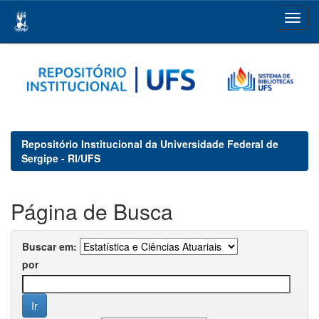
Skip
navigation
Repositório Institucional da Universidade Federal de
Sergipe - RI/UFS
Página de Busca
Buscar em:
por