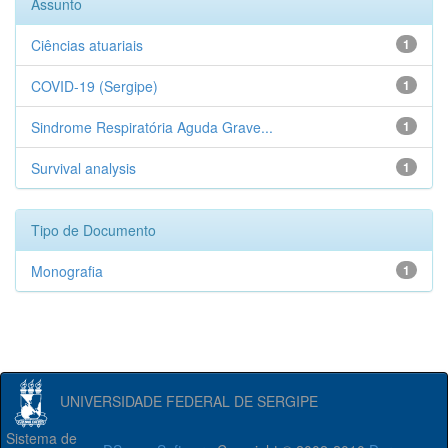
Assunto
Ciências atuariais
1
COVID-19 (Sergipe)
1
Sindrome Respiratória Aguda Grave...
1
Survival analysis
1
Tipo de Documento
Monografia
1
UNIVERSIDADE FEDERAL DE SERGIPE
Sistema de