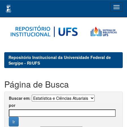
Skip
navigation
Repositório Institucional da Universidade Federal de
Sergipe - RI/UFS
Página de Busca
Buscar em:
por