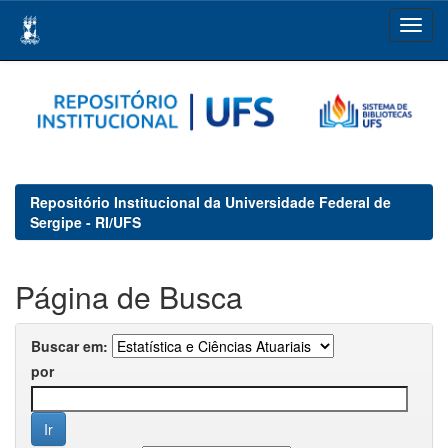
Skip
navigation
Repositório Institucional da Universidade Federal de
Sergipe - RI/UFS
Página de Busca
Buscar em:
por