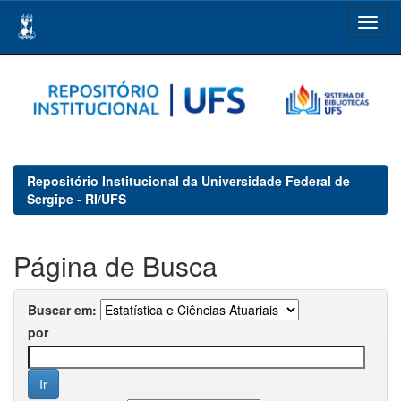
Skip
navigation
Repositório Institucional da Universidade Federal de
Sergipe - RI/UFS
Página de Busca
Buscar em:
por