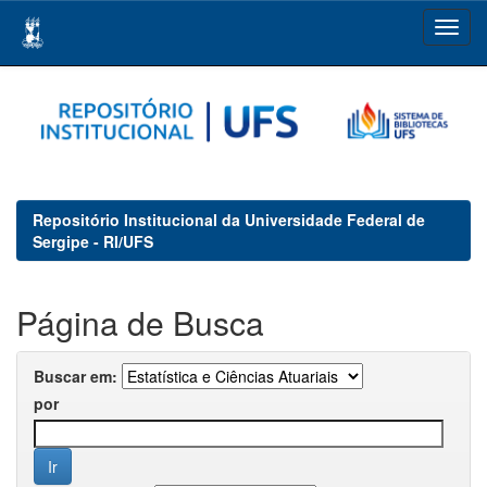
Skip
navigation
Repositório Institucional da Universidade Federal de
Sergipe - RI/UFS
Página de Busca
Buscar em:
por