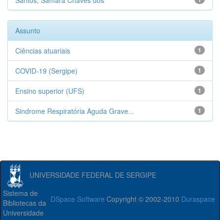
Santos, Samara Chaves dos
Assunto
Ciências atuariais
1
COVID-19 (Sergipe)
1
Ensino superior (UFS)
1
Sindrome Respiratória Aguda Grave...
1
UNIVERSIDADE FEDERAL DE SERGIPE
Sistema de
DSpace Software
Copyright © 2002-2010
Duraspace
Bibliotecas da
Universidade