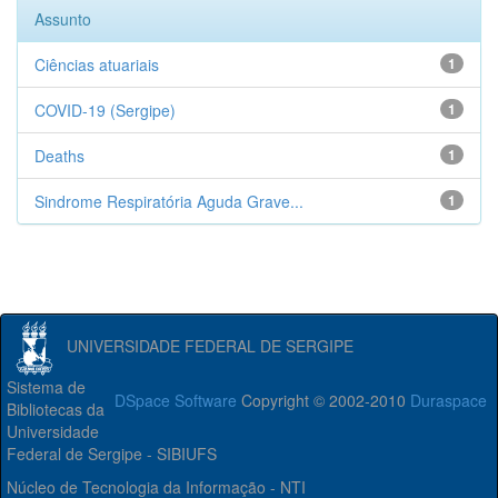
Assunto
Ciências atuariais
1
COVID-19 (Sergipe)
1
Deaths
1
Sindrome Respiratória Aguda Grave...
1
UNIVERSIDADE FEDERAL DE SERGIPE
Sistema de
DSpace Software
Copyright © 2002-2010
Duraspace
Bibliotecas da
Universidade
Federal de Sergipe - SIBIUFS
Núcleo de Tecnologia da Informação - NTI