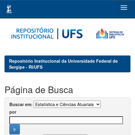
Skip
navigation
Repositório Institucional da Universidade Federal de
Sergipe - RI/UFS
Página de Busca
Buscar em:
por