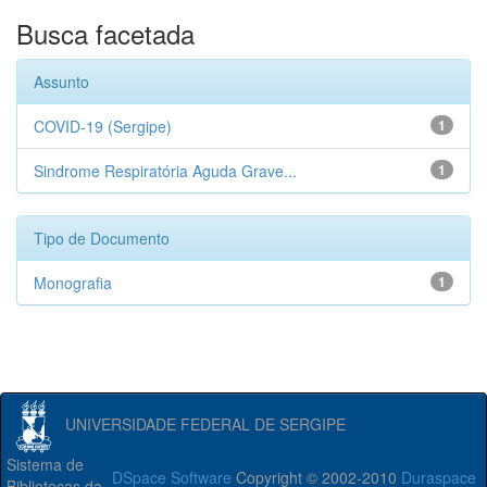
Busca facetada
Assunto
COVID-19 (Sergipe)
1
Sindrome Respiratória Aguda Grave...
1
Tipo de Documento
Monografia
1
UNIVERSIDADE FEDERAL DE SERGIPE
Sistema de
DSpace Software
Copyright © 2002-2010
Duraspace
Bibliotecas da