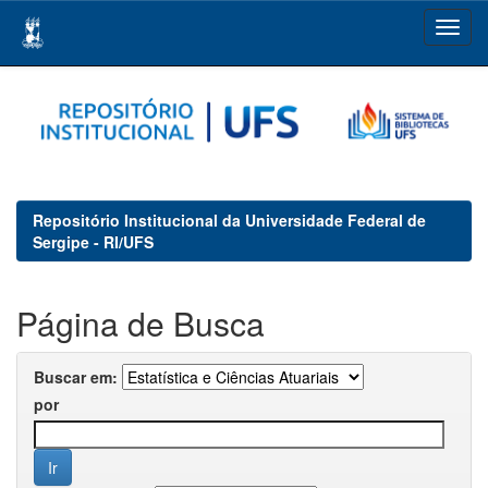
Skip
navigation
Repositório Institucional da Universidade Federal de
Sergipe - RI/UFS
Página de Busca
Buscar em:
por