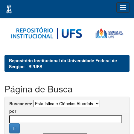
Skip
navigation
Repositório Institucional da Universidade Federal de
Sergipe - RI/UFS
Página de Busca
Buscar em:
por