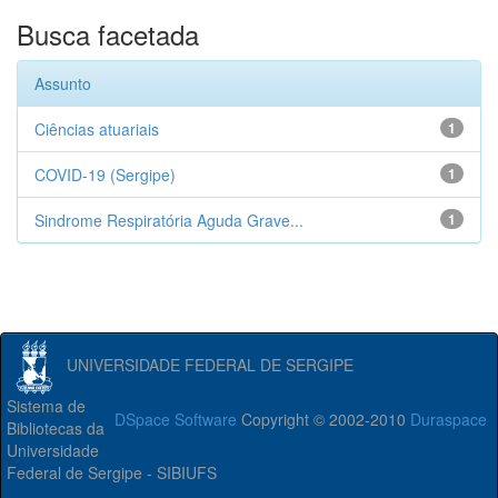
Busca facetada
Assunto
Ciências atuariais
1
COVID-19 (Sergipe)
1
Sindrome Respiratória Aguda Grave...
1
UNIVERSIDADE FEDERAL DE SERGIPE
Sistema de
DSpace Software
Copyright © 2002-2010
Duraspace
Bibliotecas da
Universidade
Federal de Sergipe - SIBIUFS