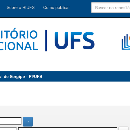
Sobre o RIUFS
Como publicar
al de Sergipe - RI/UFS