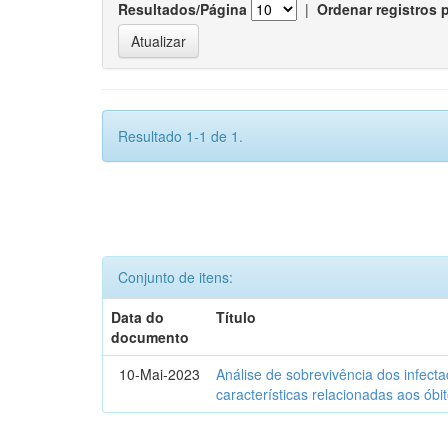
Resultados/Página
|
Ordenar registros 
Resultado 1-1 de 1.
Conjunto de itens:
Data do
Título
documento
10-Mai-2023
Análise de sobrevivência dos infec
características relacionadas aos óbi