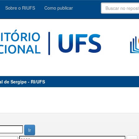
Sobre o RIUFS
Como publicar
al de Sergipe - RI/UFS