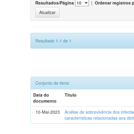
Resultados/Página
|
Ordenar registros 
Resultado 1-1 de 1.
Conjunto de itens:
Data do
Título
documento
10-Mai-2023
Análise de sobrevivência dos infec
características relacionadas aos óbi