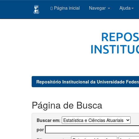
Página inicial
Navegar
Ajuda
Skip
navigation
Repositório Institucional da Universidade Feder
Página de Busca
Buscar em:
por