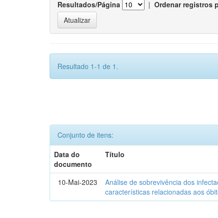
Resultados/Página
|
Ordenar registros 
Resultado 1-1 de 1.
Conjunto de itens:
Data do
Título
documento
10-Mai-2023
Análise de sobrevivência dos infec
características relacionadas aos óbi