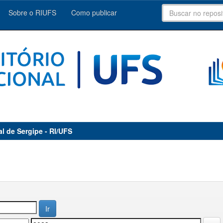
Sobre o RIUFS
Como publicar
al de Sergipe - RI/UFS