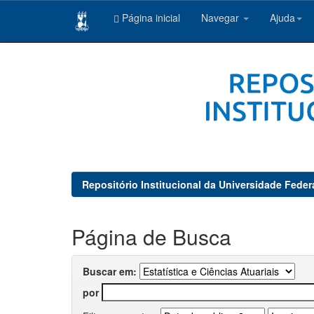
Página inicial
Navegar
Ajuda
Skip
navigation
Repositório Institucional da Universidade Feder
Página de Busca
Buscar em:
por